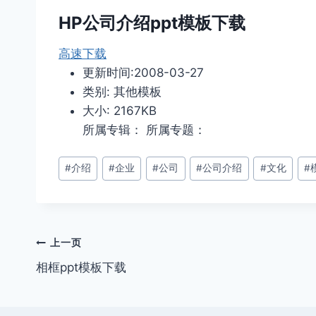
HP公司介绍ppt模板下载
高速下载
更新时间:2008-03-27
类别: 其他模板
大小: 2167KB
所属专辑： 所属专题：
文
#
介绍
#
企业
#
公司
#
公司介绍
#
文化
#
章
标
签：
文
上一页
相框ppt模板下载
章
导