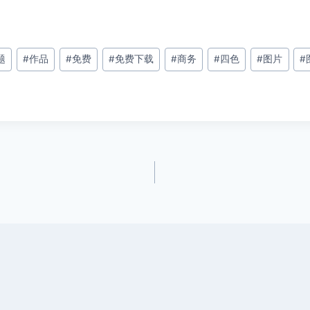
题
#
作品
#
免费
#
免费下载
#
商务
#
四色
#
图片
#