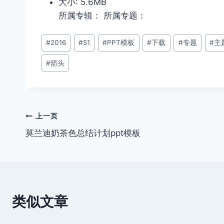
大小: 5.6MB
所属专辑： 所属专题：
文
#
2016
#
51
#
PPT模板
#
下载
#
专题
#
主
章
#
箭头
标
签：
文
上一页
莫兰迪奶茶色总结计划ppt模板
章
导
航
类似文章