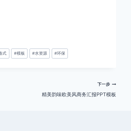
格式
#
模板
#
水资源
#
环保
下一步
精美韵味欧美风商务汇报PPT模板