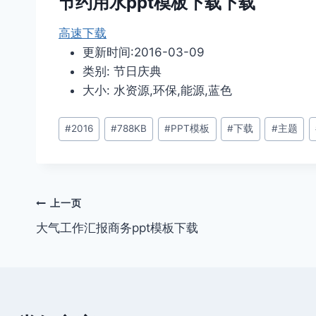
节约用水ppt模板下载下载
高速下载
更新时间:2016-03-09
类别: 节日庆典
大小: 水资源,环保,能源,蓝色
文
#
2016
#
788KB
#
PPT模板
#
下载
#
主题
章
标
签：
文
上一页
大气工作汇报商务ppt模板下载
章
导
航