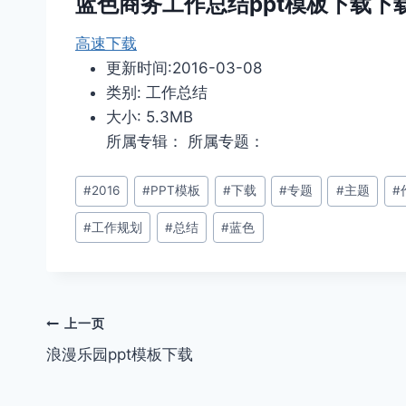
蓝色商务工作总结ppt模板下载下
高速下载
更新时间:2016-03-08
类别: 工作总结
大小: 5.3MB
所属专辑： 所属专题：
文
#
2016
#
PPT模板
#
下载
#
专题
#
主题
#
章
#
工作规划
#
总结
#
蓝色
标
签：
文
上一页
浪漫乐园ppt模板下载
章
导