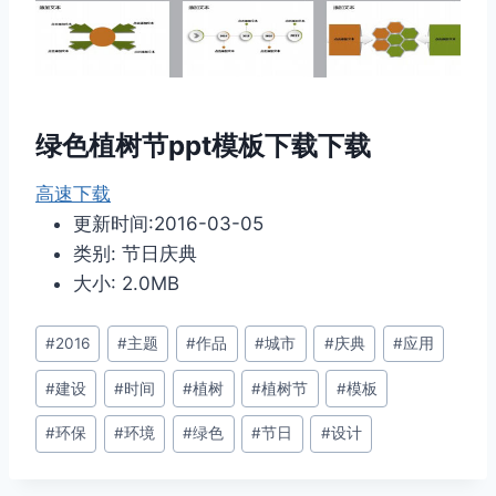
绿色植树节ppt模板下载下载
高速下载
更新时间:2016-03-05
类别: 节日庆典
大小: 2.0MB
文
#
2016
#
主题
#
作品
#
城市
#
庆典
#
应用
章
#
建设
#
时间
#
植树
#
植树节
#
模板
标
签：
#
环保
#
环境
#
绿色
#
节日
#
设计