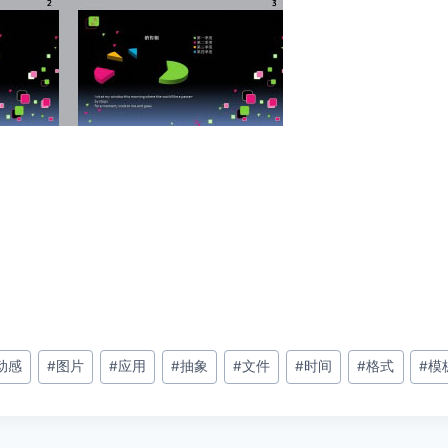
动感
#
图片
#
应用
#
抽象
#
文件
#
时间
#
格式
#
模