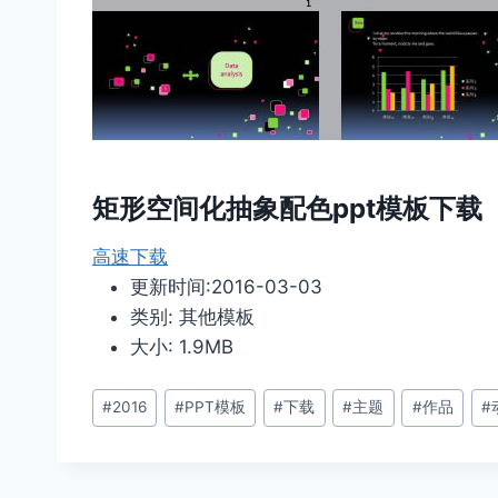
矩形空间化抽象配色ppt模板下载
高速下载
更新时间:2016-03-03
类别: 其他模板
大小: 1.9MB
文
#
2016
#
PPT模板
#
下载
#
主题
#
作品
#
章
标
签：