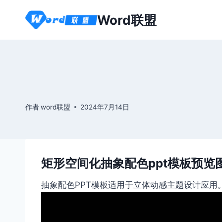
跳
Word联盟
到
内
容
作者
word联盟
2024年7月14日
矩形空间化抽象配色ppt模板预览
抽象配色PPT模板适用于立体动感主题设计应用。本