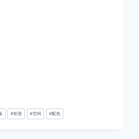
板
#
矩形
#
空间
#
配色