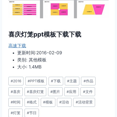
喜庆灯笼ppt模板下载下载
高速下载
更新时间:2016-02-09
类别: 其他模板
大小: 1.4MB
文
#
2016
#
PPT模板
#
下载
#
主题
#
作品
章
#
喜庆
#
喜庆灯笼
#
图片
#
应用
#
文件
标
签：
#
时间
#
格式
#
模板
#
活动
#
活动背景
#
灯笼
#
节日