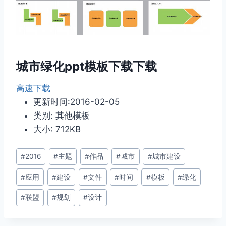
城市绿化ppt模板下载下载
高速下载
更新时间:2016-02-05
类别: 其他模板
大小: 712KB
文
#
2016
#
主题
#
作品
#
城市
#
城市建设
章
#
应用
#
建设
#
文件
#
时间
#
模板
#
绿化
标
签：
#
联盟
#
规划
#
设计