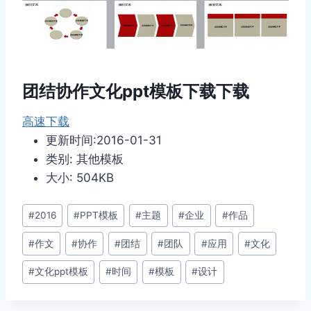
团结协作文化ppt模板下载下载
高速下载
更新时间:2016-01-31
类别: 其他模板
大小: 504KB
文
#
2016
#
PPT模板
#
主题
#
企业
#
作品
章
#
作文
#
协作
#
团结
#
团队
#
应用
#
文化
标
签：
#
文化ppt模板
#
时间
#
模板
#
设计