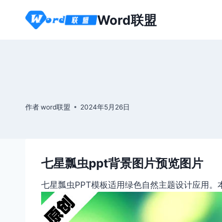
跳
Word联盟
到
内
容
作者
word联盟
2024年5月26日
七星瓢虫ppt背景图片预览图片
七星瓢虫PPT模板适用绿色自然主题设计应用。本作