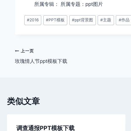
所属专辑： 所属专题：ppt图片
文
#
2016
#
PPT模板
#
ppt背景图
#
主题
#
作品
章
标
签：
文
上一页
玫瑰情人节ppt模板下载
章
导
航
类似文章
调查通报PPT模板下载