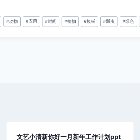
#
动物
#
应用
#
时间
#
植物
#
模板
#
瓢虫
#
绿色
文艺小清新你好一月新年工作计划ppt