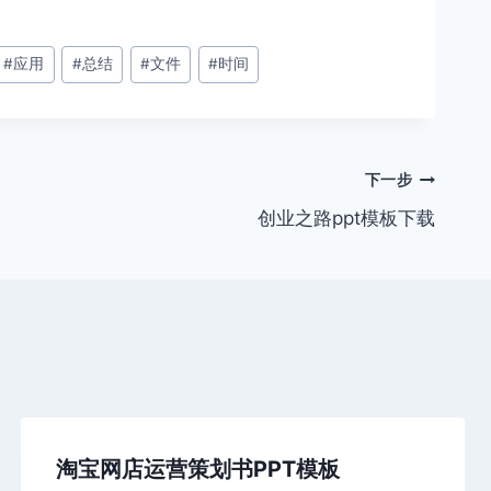
#
应用
#
总结
#
文件
#
时间
下一步
创业之路ppt模板下载
淘宝网店运营策划书PPT模板