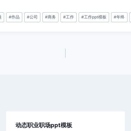
题
#
作品
#
公司
#
商务
#
工作
#
工作ppt模板
#
年终
动态职业职场ppt模板