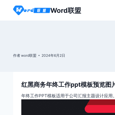
跳
Word联盟
到
内
容
作者
word联盟
2024年6月2日
红黑商务年终工作ppt模板预览图
年终工作PPT模板适用于公司汇报主题设计应用。本