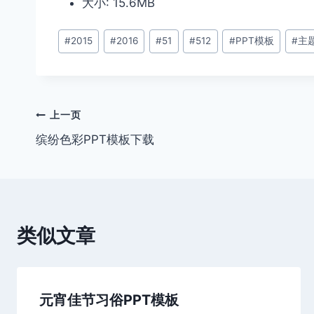
大小: 15.6MB
文
#
2015
#
2016
#
51
#
512
#
PPT模板
#
主
章
标
签：
文
上一页
缤纷色彩PPT模板下载
章
导
航
类似文章
元宵佳节习俗PPT模板