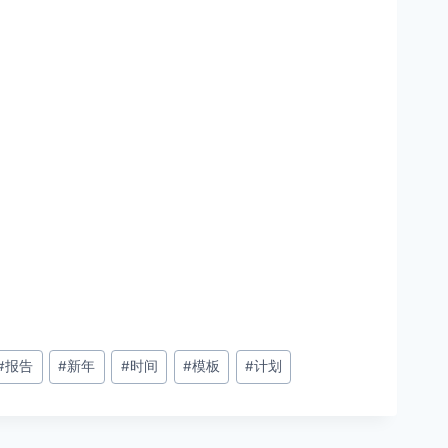
#
报告
#
新年
#
时间
#
模板
#
计划