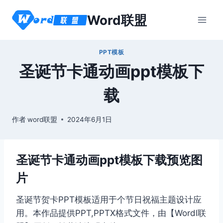
跳
Word联盟
到
内
容
PPT模板
圣诞节卡通动画ppt模板下
载
作者
word联盟
2024年6月1日
圣诞节卡通动画ppt模板下载预览图
片
圣诞节贺卡PPT模板适用于个节日祝福主题设计应
用。本作品提供PPT,PPTX格式文件，由【Wordl联