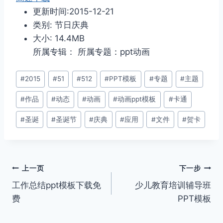
更新时间:2015-12-21
类别: 节日庆典
大小: 14.4MB
所属专辑： 所属专题：ppt动画
文
#
2015
#
51
#
512
#
PPT模板
#
专题
#
主题
章
#
作品
#
动态
#
动画
#
动画ppt模板
#
卡通
标
签：
#
圣诞
#
圣诞节
#
庆典
#
应用
#
文件
#
贺卡
文
上一页
下一步
工作总结ppt模板下载免
少儿教育培训辅导班
章
费
PPT模板
导