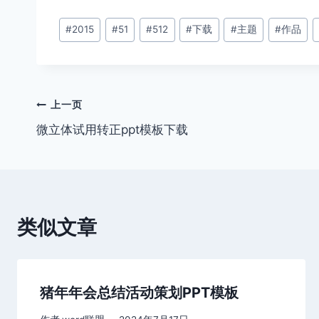
文
#
2015
#
51
#
512
#
下载
#
主题
#
作品
章
标
签：
文
上一页
微立体试用转正ppt模板下载
章
导
航
类似文章
猪年年会总结活动策划PPT模板