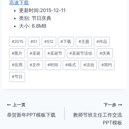
高速下载
更新时间:2015-12-11
类别: 节日庆典
大小: 6.8MB
文
#
2015
#
51
#
512
#
下载
#
主题
#
作品
章
#
图片
#
圣诞
#
圣诞节
#
圣诞节活动
#
庆典
标
签：
#
应用
#
文件
#
时间
#
格式
#
活动
#
简约
#
节日
文
上一页
下一步
恭贺新年PPT模板下载
教师节班主任工作交流
章
PPT模板