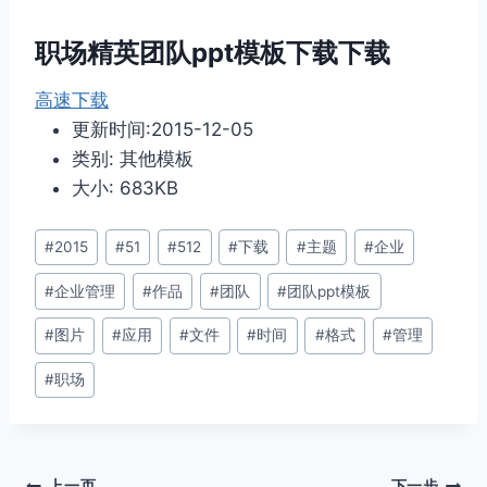
职场精英团队ppt模板下载下载
高速下载
更新时间:2015-12-05
类别: 其他模板
大小: 683KB
文
#
2015
#
51
#
512
#
下载
#
主题
#
企业
章
#
企业管理
#
作品
#
团队
#
团队ppt模板
标
签：
#
图片
#
应用
#
文件
#
时间
#
格式
#
管理
#
职场
上一页
下一步