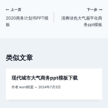
文
上一页
下一步
2020商务计划书PPT模
清爽绿色大气扁平化商
章
板
务ppt模板
导
航
类似文章
现代城市大气商务ppt模板下载
作者
word联盟
2024年7月3日