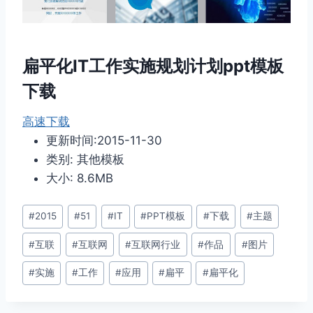
扁平化IT工作实施规划计划ppt模板
下载
高速下载
更新时间:2015-11-30
类别: 其他模板
大小: 8.6MB
文
#
2015
#
51
#
IT
#
PPT模板
#
下载
#
主题
章
#
互联
#
互联网
#
互联网行业
#
作品
#
图片
标
签：
#
实施
#
工作
#
应用
#
扁平
#
扁平化