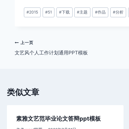
文
#
2015
#
51
#
下载
#
主题
#
作品
#
分析
章
标
签：
文
上一页
文艺风个人工作计划通用PPT模板
章
导
航
类似文章
素雅文艺范毕业论文答辩ppt模板