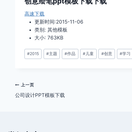
创意绘笔ppt模板下载下载
高速下载
更新时间:2015-11-06
类别: 其他模板
大小: 763KB
文
#
2015
#
主题
#
作品
#
儿童
#
创意
#
学习
章
标
签：
文
上一页
公司设计PPT模板下载
章
导
航