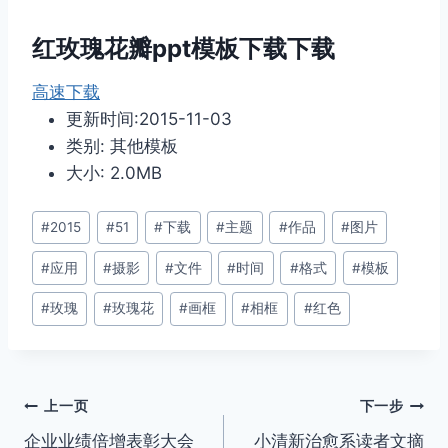
红玫瑰花瓣ppt模板下载下载
高速下载
更新时间:2015-11-03
类别: 其他模板
大小: 2.0MB
文
#
2015
#
51
#
下载
#
主题
#
作品
#
图片
章
#
应用
#
摄影
#
文件
#
时间
#
格式
#
模板
标
签：
#
玫瑰
#
玫瑰花
#
画框
#
相框
#
红色
文
上一页
下一步
企业业绩倍增表彰大会
小清新治愈系读者文摘