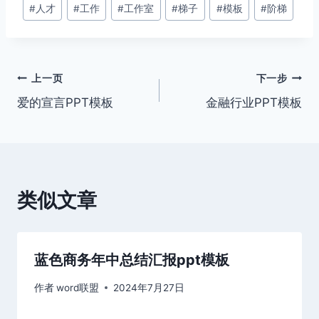
文
#
人才
#
工作
#
工作室
#
梯子
#
模板
#
阶梯
章
标
签：
文
上一页
下一步
爱的宣言PPT模板
金融行业PPT模板
章
导
航
类似文章
蓝色商务年中总结汇报ppt模板
作者
word联盟
2024年7月27日