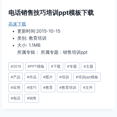
电话销售技巧培训ppt模板下载
高速下载
更新时间:2015-10-15
类别: 教育培训
大小: 1.1MB
所属专辑： 所属专题：销售培训ppt
文
#
2015
#
PPT模板
#
下载
#
专题
#
主题
章
#
产品
#
作品
#
图片
#
培训
#
培训ppt模板
标
签：
#
应用
#
技巧
#
教育
#
教育培训
#
文件
#
电话
#
销售