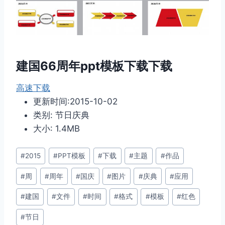
建国66周年ppt模板下载下载
高速下载
更新时间:2015-10-02
类别: 节日庆典
大小: 1.4MB
文
#
2015
#
PPT模板
#
下载
#
主题
#
作品
章
#
周
#
周年
#
国庆
#
图片
#
庆典
#
应用
标
签：
#
建国
#
文件
#
时间
#
格式
#
模板
#
红色
#
节日