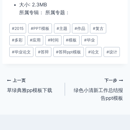
大小: 2.3MB
所属专辑： 所属专题：
文
#
2015
#
PPT模板
#
主题
#
作品
#
复古
章
#
多彩
#
应用
#
时间
#
模板
#
毕业
标
签：
#
毕业论文
#
答辩
#
答辩ppt模板
#
论文
#
设计
文
上一页
下一步
草绿典雅pp模板下载
绿色小清新工作总结报
章
告ppt模板
导
航