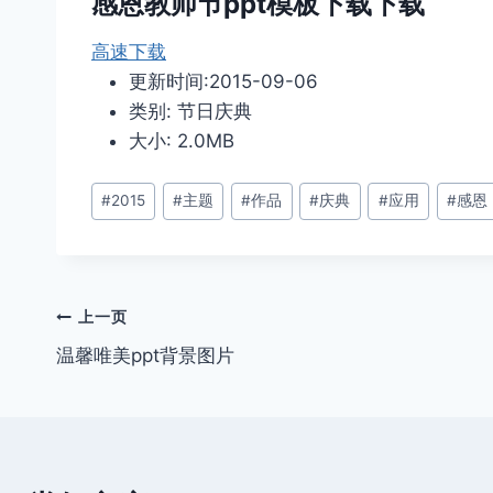
感恩教师节ppt模板下载下载
高速下载
更新时间:2015-09-06
类别: 节日庆典
大小: 2.0MB
文
#
2015
#
主题
#
作品
#
庆典
#
应用
#
感恩
章
标
签：
文
上一页
温馨唯美ppt背景图片
章
导
航