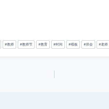
#
教师
#
教师节
#
教育
#
时间
#
模板
#
班会
#
老师