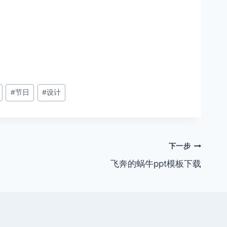
#
节日
#
设计
下一步
飞奔的蜗牛ppt模板下载