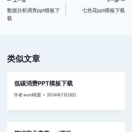
文
上一页
下一步
数据分析调查ppt模板下
七色花ppt模板下载
章
载
导
航
类似文章
低碳消费PPT模板下载
作者
word联盟
2024年7月29日