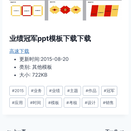
业绩冠军ppt模板下载下载
高速下载
更新时间:2015-08-20
类别: 其他模板
大小: 722KB
文
#
2015
#
业务
#
业绩
#
主题
#
作品
#
冠军
章
#
应用
#
时间
#
模板
#
考核
#
设计
#
销售
标
签：