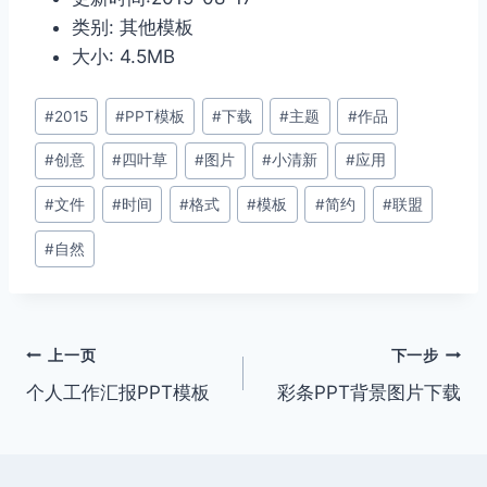
类别: 其他模板
大小: 4.5MB
文
#
2015
#
PPT模板
#
下载
#
主题
#
作品
章
#
创意
#
四叶草
#
图片
#
小清新
#
应用
标
签：
#
文件
#
时间
#
格式
#
模板
#
简约
#
联盟
#
自然
文
上一页
下一步
个人工作汇报PPT模板
彩条PPT背景图片下载
章
导