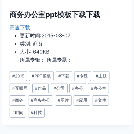
商务办公室ppt模板下载下载
高速下载
更新时间:2015-08-07
类别: 商务
大小: 640KB
所属专辑： 所属专题：
文
#
2015
#
PPT模板
#
下载
#
专题
#
主题
章
#
互联网
#
作品
#
公司
#
办公
#
办公室
标
签：
#
商务
#
商务办公
#
图片
#
应用
#
文件
#
时间
#
科技