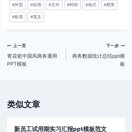
签：
#
外贸
#
应用
#
文件
#
时间
#
格式
#
橙黑
#
欧美
#
英文
文
上一页
下一步
青花瓷中国风商务通用
商务数据统计总结ppt模
章
PPT模板
板
导
航
类似文章
新员工试用期实习汇报ppt模板范文