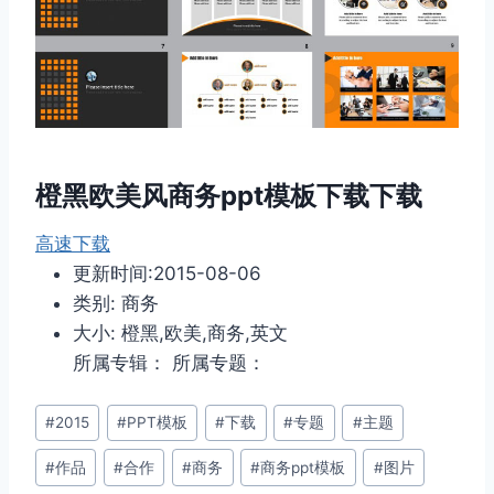
橙黑欧美风商务ppt模板下载下载
高速下载
更新时间:2015-08-06
类别: 商务
大小: 橙黑,欧美,商务,英文
所属专辑： 所属专题：
文
#
2015
#
PPT模板
#
下载
#
专题
#
主题
章
#
作品
#
合作
#
商务
#
商务ppt模板
#
图片
标