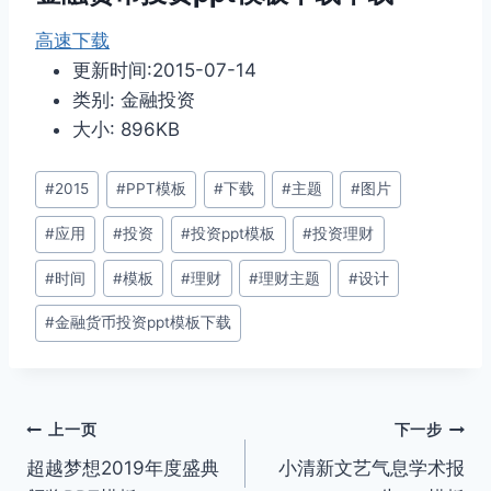
高速下载
更新时间:2015-07-14
类别: 金融投资
大小: 896KB
文
#
2015
#
PPT模板
#
下载
#
主题
#
图片
章
#
应用
#
投资
#
投资ppt模板
#
投资理财
标
签：
#
时间
#
模板
#
理财
#
理财主题
#
设计
#
金融货币投资ppt模板下载
文
上一页
下一步
超越梦想2019年度盛典
小清新文艺气息学术报
章