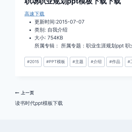
职场职业规划ppt模板下载下载
高速下载
更新时间:2015-07-07
类别: 自我介绍
大小: 754KB
所属专辑： 所属专题：职业生涯规划ppt 职
文
#
2015
#
PPT模板
#
主题
#
介绍
#
作品
#
章
标
签：
文
上一页
读书时代ppt模板下载
章
导
航