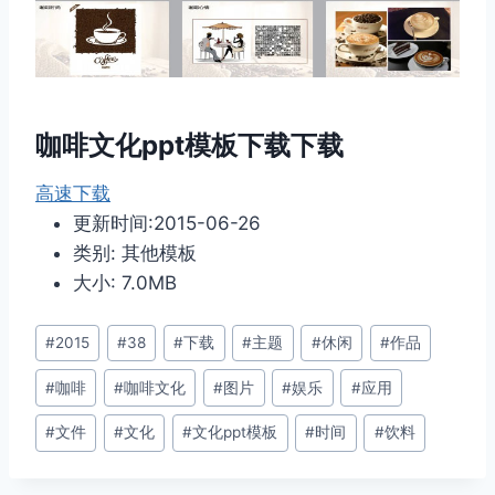
咖啡文化ppt模板下载下载
高速下载
更新时间:2015-06-26
类别: 其他模板
大小: 7.0MB
文
#
2015
#
38
#
下载
#
主题
#
休闲
#
作品
章
#
咖啡
#
咖啡文化
#
图片
#
娱乐
#
应用
标
签：
#
文件
#
文化
#
文化ppt模板
#
时间
#
饮料