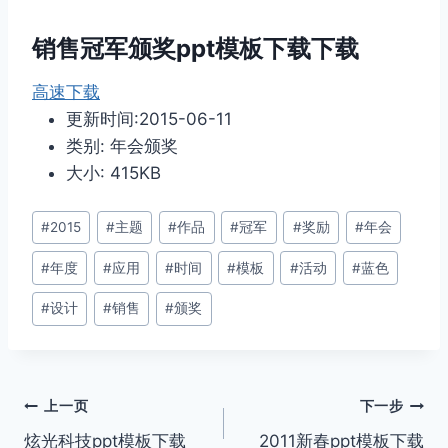
销售冠军颁奖ppt模板下载下载
高速下载
更新时间:2015-06-11
类别: 年会颁奖
大小: 415KB
文
#
2015
#
主题
#
作品
#
冠军
#
奖励
#
年会
章
#
年度
#
应用
#
时间
#
模板
#
活动
#
蓝色
标
签：
#
设计
#
销售
#
颁奖
文
上一页
下一步
炫光科技ppt模板下载
2011新春ppt模板下载