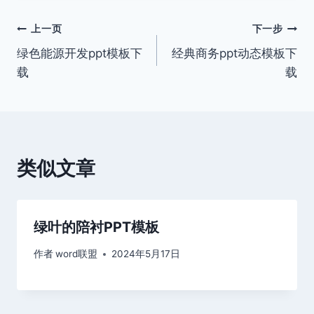
文
上一页
下一步
绿色能源开发ppt模板下
经典商务ppt动态模板下
章
载
载
导
航
类似文章
绿叶的陪衬PPT模板
作者
word联盟
2024年5月17日