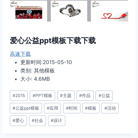
爱心公益ppt模板下载下载
高速下载
更新时间:2015-05-10
类别: 其他模板
大小: 4.6MB
文
#
2015
#
PPT模板
#
主题
#
作品
#
公益
章
#
公益ppt模板
#
应用
#
时间
#
模板
#
活动
标
签：
#
爱心
#
社会
#
设计