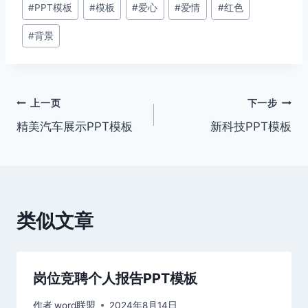
#
PPT模板
#
模板
#
爱心
#
爱情
#
红色
章
#
背景
标
签：
文
上一页
下一步
精美汽车展示PPT模板
新科技PPT模板
章
导
航
类似文章
岗位竞聘个人报告PPT模板
作者
word联盟
2024年8月14日