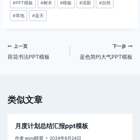
#
PPT模板
#
树木
#
模板
#
清新
#
自然
章
#
草地
#
蓝天
标
签：
文
上一页
下一步
荷花书法PPT模板
蓝色简约大气PPT模板
章
导
航
类似文章
月度计划总结汇报ppt模板
作者
word联盟
2024年6月24日