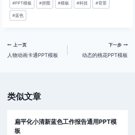
#
PPT模板
#
拼图
#
模板
#
科技
#
背景
章
#
蓝色
标
签：
文
上一页
下一步
人物动画卡通PPT模板
动态的桃花PPT模板
章
导
航
类似文章
扁平化小清新蓝色工作报告通用PPT模
板