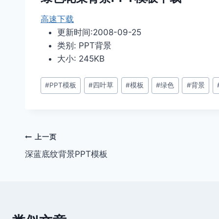
高速下载
更新时间:2008-09-25
类别: PPT背景
大小: 245KB
文
#
PPT模板
#
四叶草
#
模板
#
绿色
#
背景
章
标
签：
文
上一页
深蓝底纹背景PPT模板
章
导
航