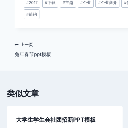
#
2017
#
下载
#
主题
#
企业
#
企业商务
#
章
#
简约
标
签：
文
上一页
兔年春节ppt模板
章
导
航
类似文章
大学生学生会社团招新PPT模板