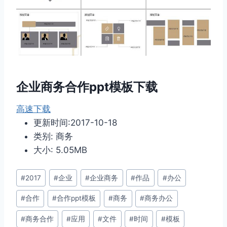
企业商务合作ppt模板下载
高速下载
更新时间:2017-10-18
类别: 商务
大小: 5.05MB
文
#
2017
#
企业
#
企业商务
#
作品
#
办公
章
#
合作
#
合作ppt模板
#
商务
#
商务办公
标
签：
#
商务合作
#
应用
#
文件
#
时间
#
模板