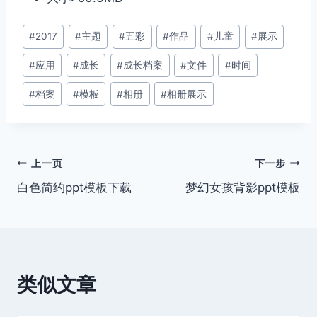
文
#
2017
#
主题
#
五彩
#
作品
#
儿童
#
展示
章
#
应用
#
成长
#
成长档案
#
文件
#
时间
标
签：
#
档案
#
模板
#
相册
#
相册展示
文
上一页
下一步
白色简约ppt模板下载
梦幻女孩背影ppt模板
章
导
航
类似文章