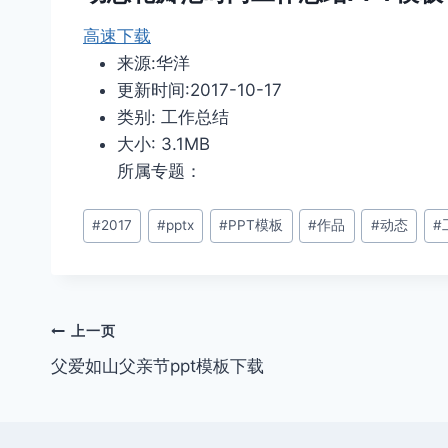
高速下载
来源:华洋
更新时间:2017-10-17
类别: 工作总结
大小: 3.1MB
所属专题：
文
#
2017
#
pptx
#
PPT模板
#
作品
#
动态
#
章
标
签：
文
上一页
父爱如山父亲节ppt模板下载
章
导