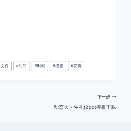
#
文件
#
时尚
#
时间
#
模板
#
花瓣
下一步
动态大学生礼仪ppt模板下载