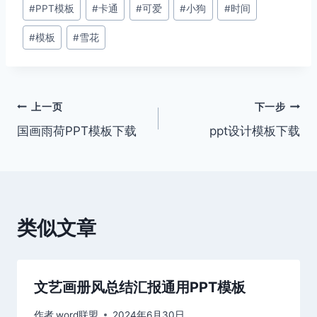
文
#
PPT模板
#
卡通
#
可爱
#
小狗
#
时间
章
#
模板
#
雪花
标
签：
文
上一页
下一步
国画雨荷PPT模板下载
ppt设计模板下载
章
导
航
类似文章
文艺画册风总结汇报通用PPT模板
作者
word联盟
2024年6月30日