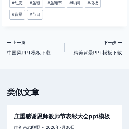
#
动态
#
圣诞
#
圣诞节
#
时间
#
模板
章
#
背景
#
节日
标
签：
文
上一页
下一步
中国风PPT模板下载
精美背景PPT模板下载
章
导
航
类似文章
庄重感谢恩师教师节表彰大会ppt模板
作者
word联盟
2026年7月30日