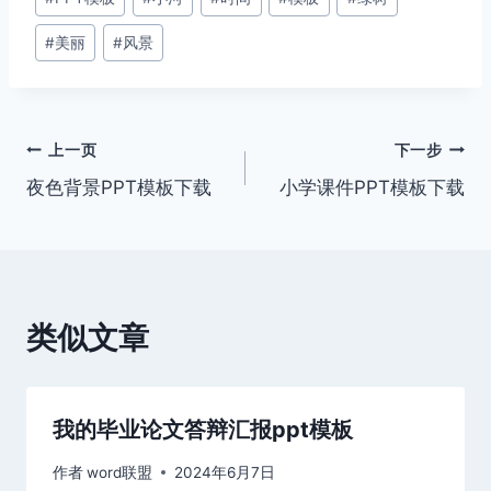
章
#
美丽
#
风景
标
签：
文
上一页
下一步
夜色背景PPT模板下载
小学课件PPT模板下载
章
导
航
类似文章
我的毕业论文答辩汇报ppt模板
作者
word联盟
2024年6月7日