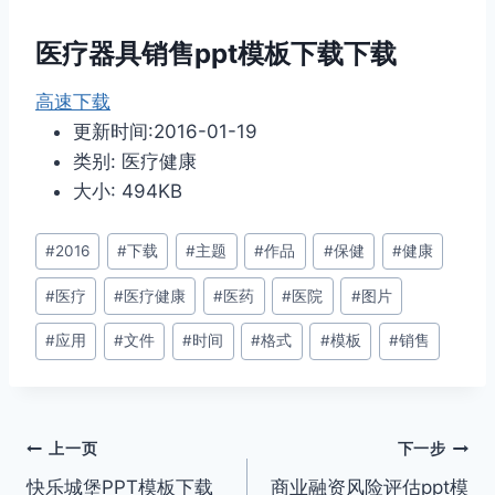
医疗器具销售ppt模板下载下载
高速下载
更新时间:2016-01-19
类别: 医疗健康
大小: 494KB
文
#
2016
#
下载
#
主题
#
作品
#
保健
#
健康
章
#
医疗
#
医疗健康
#
医药
#
医院
#
图片
标
签：
#
应用
#
文件
#
时间
#
格式
#
模板
#
销售
文
上一页
下一步
快乐城堡PPT模板下载
商业融资风险评估ppt模