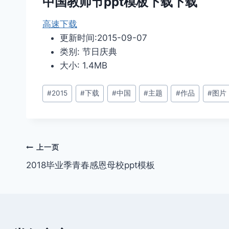
中国教师节ppt模板下载下载
高速下载
更新时间:2015-09-07
类别: 节日庆典
大小: 1.4MB
文
#
2015
#
下载
#
中国
#
主题
#
作品
#
图片
章
标
签：
文
上一页
2018毕业季青春感恩母校ppt模板
章
导
航