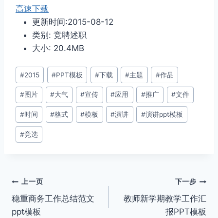
高速下载
更新时间:2015-08-12
类别: 竞聘述职
大小: 20.4MB
文
#
2015
#
PPT模板
#
下载
#
主题
#
作品
章
#
图片
#
大气
#
宣传
#
应用
#
推广
#
文件
标
签：
#
时间
#
格式
#
模板
#
演讲
#
演讲ppt模板
#
竞选
文
上一页
下一步
稳重商务工作总结范文
教师新学期教学工作汇
章
ppt模板
报PPT模板