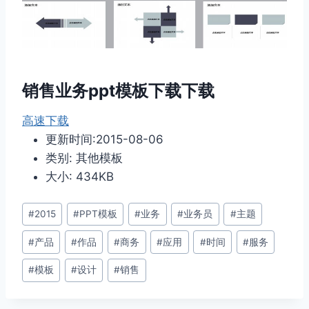
销售业务ppt模板下载下载
高速下载
更新时间:2015-08-06
类别: 其他模板
大小: 434KB
文
#
2015
#
PPT模板
#
业务
#
业务员
#
主题
章
#
产品
#
作品
#
商务
#
应用
#
时间
#
服务
标
签：
#
模板
#
设计
#
销售